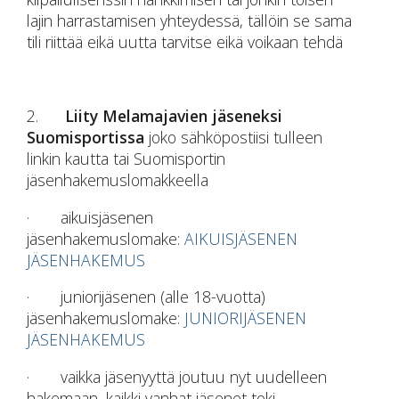
lajin harrastamisen yhteydessä, tällöin se sama
tili riittää eikä uutta tarvitse eikä voikaan tehdä
2.
Liity Melamajavien jäseneksi
Suomisportissa
joko sähköpostiisi tulleen
linkin kautta tai Suomisportin
jäsenhakemuslomakkeella
· aikuisjäsenen
jäsenhakemuslomake:
AIKUISJÄSENEN
JÄSENHAKEMUS
· juniorijäsenen (alle 18-vuotta)
jäsenhakemuslomake:
JUNIORIJÄSENEN
JÄSENHAKEMUS
· vaikka jäsenyyttä joutuu nyt uudelleen
hakemaan, kaikki vanhat jäsenet toki