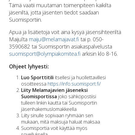
Tämä vaatii muutaman toimenpiteen kaikilta
jäseniltä, jotta jäsenten tiedot saadaan
Suomisportiin.
Apua ja lisätietoja voit aina kysyä jäsensihteeriltä
Maijulta
maiju@melamajavat.fi
tai p. 050-
3590682 tai Suomisportin asiakaspalvelusta
suomisport@olympiakomitea.fi
arkisin klo 8-16.
Ohjeet lyhyesti:
Luo Sporttitili
itsellesi ja huollettavillesi
osoitteessa
https://info.suomisport.fi/
Liity Melamajavien jäseneksi
Suomisportissa
joko sähköpostiisi
tulleen linkin kautta tai Suomisportin
jäsenhakemuslomakkeella.
Liity sinulle sopivaan ryhmään sen
mukaan, mitä maksuja haluat maksaa
Suomisportia voit käyttää myös
sovelluksella