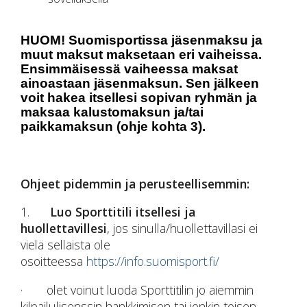
HUOM! Suomisportissa jäsenmaksu ja
muut maksut maksetaan eri vaiheissa.
Ensimmäisessä vaiheessa maksat
ainoastaan jäsenmaksun. Sen jälkeen
voit hakea itsellesi sopivan ryhmän ja
maksaa kalustomaksun ja/tai
paikkamaksun (ohje kohta 3).
Ohjeet pidemmin ja perusteellisemmin:
1.
Luo Sporttitili itsellesi ja
huollettavillesi
, jos sinulla/huollettavillasi ei
vielä sellaista ole
osoitteessa
https://info.suomisport.fi/
· olet voinut luoda Sporttitilin jo aiemmin
kilpailulisenssin hankkimisen tai jonkin toisen