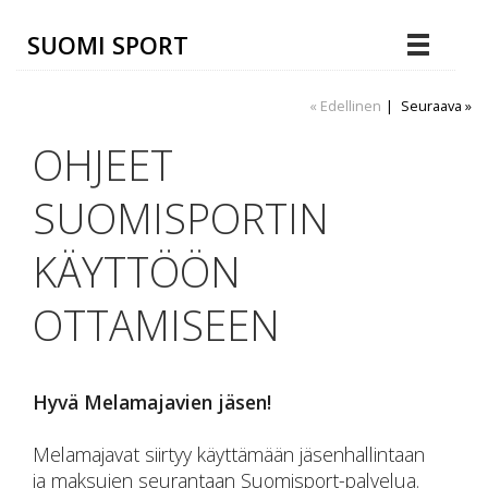
SUOMI SPORT
« Edellinen
|
Seuraava »
OHJEET
SUOMISPORTIN
KÄYTTÖÖN
OTTAMISEEN
Hyvä Melamajavien jäsen!
Melamajavat siirtyy käyttämään jäsenhallintaan
ja maksujen seurantaan Suomisport-palvelua.