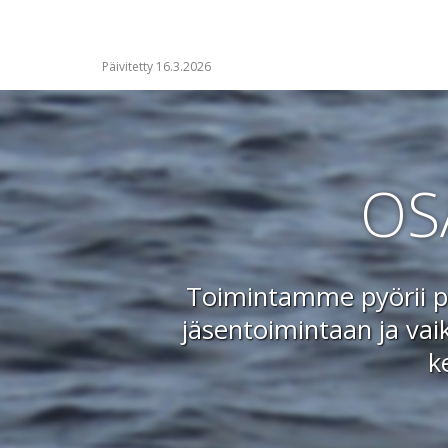
Päivitetty 16.3.2026
OS
Toimintamme pyörii pä
jäsentoimintaan ja vai
k