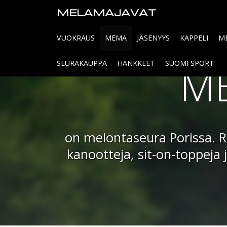
MELAMAJAVAT
VUOKRAUS
MEMA
JÄSENYYS
KAPPELI
M
ME
SEURAKAUPPA
HANKKEET
SUOMI SPORT
on melontaseura Porissa. Re
kanootteja, sit-on-toppeja