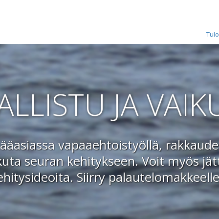
Tulo
ALLISTU JA VAIK
äasiassa vapaaehtoistyöllä, rakkaudes
kuta seuran kehitykseen. Voit myös jätt
ehitysideoita.
Siirry palautelomakkeelle