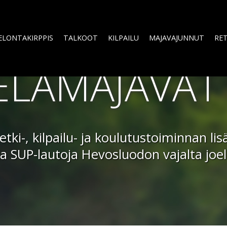
ELONTAKIRPPIS
TALKOOT
KILPAILU
MAJAVAJUNNUT
RET
LAMAJAVAT
tki-, kilpailu- ja koulutustoiminnan l
 ja SUP-lautoja Hevosluodon vajalta jo