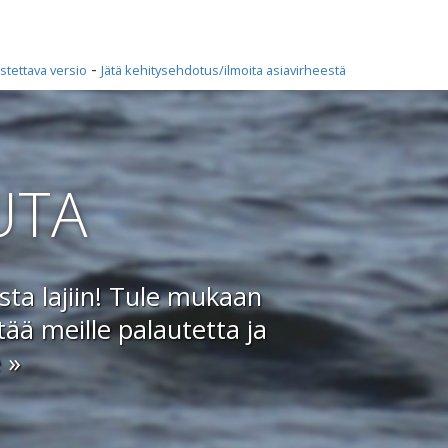
-
stettava versio
Jätä kehitysehdotus/ilmoita asiavirheestä
UTA
ta lajiin! Tule mukaan
ää meille palautetta ja
 »