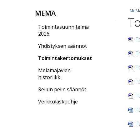
MeM
MEMA
To
Toimintasuunnitelma
2026
To
Yhdistyksen säännöt
To
Toimintakertomukset
To
Melamajavien
historiikki
To
Reilun pelin säännöt
To
Verkkolaskuohje
To
To