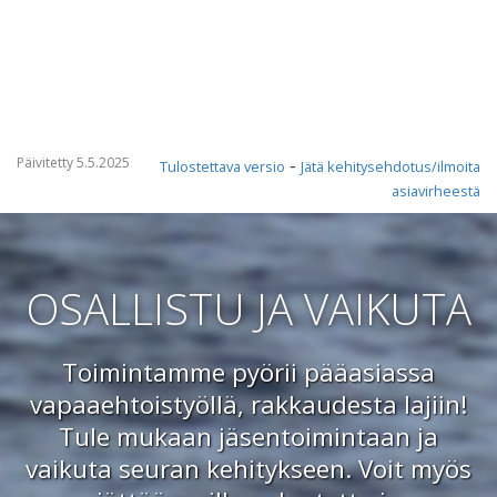
Päivitetty 5.5.2025
-
Tulostettava versio
Jätä kehitysehdotus/ilmoita
asiavirheestä
OSALLISTU JA VAIKUTA
Toimintamme pyörii pääasiassa
vapaaehtoistyöllä, rakkaudesta lajiin!
Tule mukaan jäsentoimintaan ja
vaikuta seuran kehitykseen. Voit myös