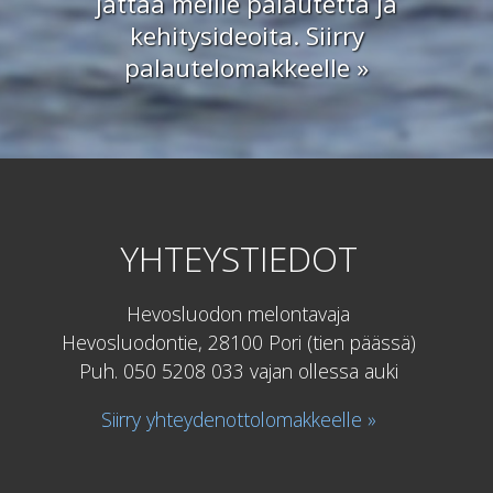
jättää meille palautetta ja
kehitysideoita.
Siirry
palautelomakkeelle »
YHTEYSTIEDOT
Hevosluodon melontavaja
Hevosluodontie, 28100 Pori (tien päässä)
Puh. 050 5208 033 vajan ollessa auki
Siirry yhteydenottolomakkeelle »