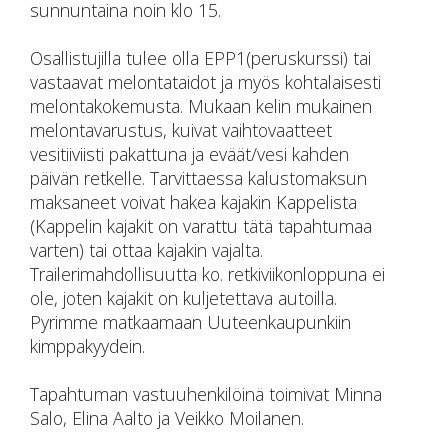
sunnuntaina noin klo 15.
Osallistujilla tulee olla EPP1(peruskurssi) tai
vastaavat melontataidot ja myös kohtalaisesti
melontakokemusta. Mukaan kelin mukainen
melontavarustus, kuivat vaihtovaatteet
vesitiiviisti pakattuna ja eväät/vesi kahden
päivän retkelle. Tarvittaessa kalustomaksun
maksaneet voivat hakea kajakin Kappelista
(Kappelin kajakit on varattu tätä tapahtumaa
varten) tai ottaa kajakin vajalta.
Trailerimahdollisuutta ko. retkiviikonloppuna ei
ole, joten kajakit on kuljetettava autoilla.
Pyrimme matkaamaan Uuteenkaupunkiin
kimppakyydein.
Tapahtuman vastuuhenkilöinä toimivat Minna
Salo, Elina Aalto ja Veikko Moilanen.