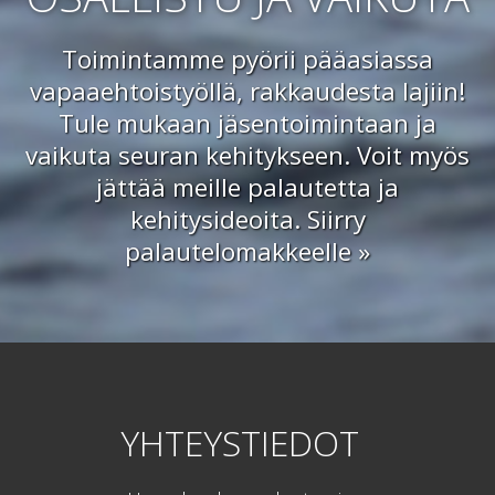
Toimintamme pyörii pääasiassa
vapaaehtoistyöllä, rakkaudesta lajiin!
Tule mukaan jäsentoimintaan ja
vaikuta seuran kehitykseen. Voit myös
jättää meille palautetta ja
kehitysideoita.
Siirry
palautelomakkeelle »
YHTEYSTIEDOT