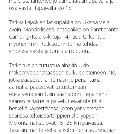
melojista lähtenee jo aamulla/aamupäivällä ja
osa vasta iltapäivällä klo 15.
Tarkka kajakkien laskupaikka on Ukissa vielä
avoin. Mahdollisesti lähtöpaikka on Santtioranta
Camping (Kalalokkikuja 14), asia tarkentuu
myöhemmin. Retkisuunnitelma tehdään
yhdessä säistä ja tuulista riippuen.
Tarkoitus on tutustua ainakin Ukin
makeanvedenaltaaseen sulkuportteineen. Ne,
jotka pääsevät lähtemään jo perjantaina
aamulla, päässevät tutustumaan
eteläisempään Ukin saaristoon. Lepäinen -
saaren leirialue ja palvelut eivät ole tällä
hetkellä käytettävissä, joten yöt vietetään
saarissa teltoissa/tarppien alla yöpyen.
Melontamatkat ovat 15- 25 km päivässä.
Takaisin mantereella ja kohti Poria suunnataan