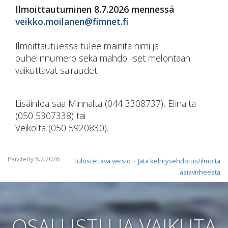
Ilmoittautuminen 8.7.2026 mennessä
veikko.moilanen@fimnet.fi
Ilmoittautuessa tulee mainita nimi ja
puhelinnumero sekä mahdolliset melontaan
vaikuttavat sairaudet.
Lisäinfoa saa Minnalta (044 3308737), Elinalta
(050 5307338) tai
Veikolta (050 5920830).
Päivitetty 8.7.2026
-
Tulostettava versio
Jätä kehitysehdotus/ilmoita
asiavirheestä
OSALLISTU JA VAIKUTA