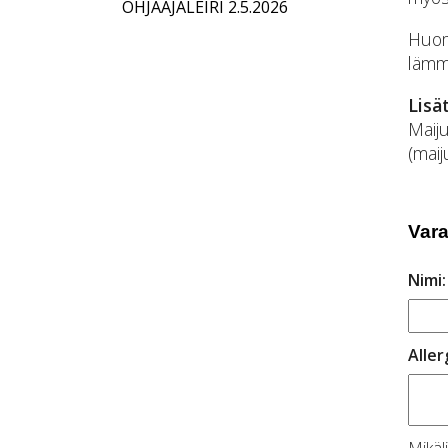
OHJAAJALEIRI 2.5.2026
Huom!
lämmi
Lisä
Maiju
(maij
Vara
Nimi:
Aller
Mikäli