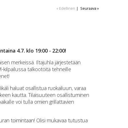
« Edellinen
|
Seuraava »
aina 4.7. klo 19:00 - 22:00!
en merkeissä. Iltajuhla järjestetään
ilpailussa talkootöitä tehneille
enet!
ikäli haluat osallistua ruokailuun, varaa
kkeen kautta. Tilaisuuteen osallistuminen
ikalle voi tulla omien grillattavien
ran toimintaan! Olisi mukavaa tutustua