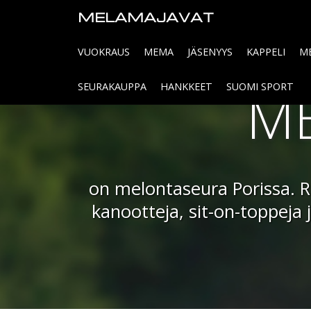
MELAMAJAVAT
VUOKRAUS
MEMA
JÄSENYYS
KAPPELI
M
ME
SEURAKAUPPA
HANKKEET
SUOMI SPORT
on melontaseura Porissa. Re
kanootteja, sit-on-toppeja