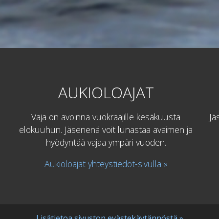
AUKIOLOAJAT
Vaja on avoinna vuokraajille kesäkuusta
Jä
elokuuhun. Jäsenenä voit lunastaa avaimen ja
hyödyntää vajaa ympäri vuoden.
Aukioloajat yhteystiedot-sivulla »
Lisätietoa sivuston evästekäytännöstä »