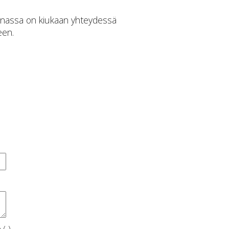
aunassa on kiukaan yhteydessä
een.
 (-)