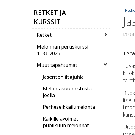
Retke
RETKET JA
Jä
KURSSIT
la 0
Retket
Melonnan peruskurssi
Terv
1.-3.6.2026
Muut tapahtumat
Luvas
kiito
Jäsenten iltajuhla
toimi
Melontasuunnistusta
Ruoka
joella
itsel
ilman
Perheseikkailumelonta
kanssa
Kaikille avoimet
puolikuun melonnat
Uude
myös