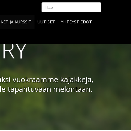
KET JA KURSSIT
UUTISET
YHTEYSTIEDOT
 RY
isäksi vuokraamme kajakkeja,
elle tapahtuvaan melontaan.