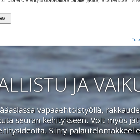
Tulo
ALLISTU JA VAIK
äasiassa vapaaehtoistyöllä, rakkaudes
kuta seuran kehitykseen. Voit myös jätt
ehitysideoita.
Siirry palautelomakkeelle