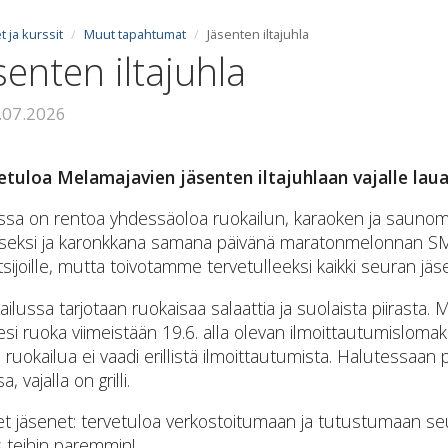
t ja kurssit
Muut tapahtumat
Jäsenten iltajuhla
senten iltajuhla
4.07.2026
etuloa Melamajavien jäsenten iltajuhlaan vajalle lauant
sa on rentoa yhdessäoloa ruokailun, karaoken ja saunomis
kseksi ja karonkkana samana päivänä maratonmelonnan SM-k
tsijoille, mutta toivotamme tervetulleeksi kaikki seuran jäs
ilussa tarjotaan ruokaisaa salaattia ja suolaista piirasta. M
lesi ruoka viimeistään 19.6. alla olevan ilmoittautumisloma
 ruokailua ei vaadi erillistä ilmoittautumista. Halutessaan pa
, vajalla on grilli.
t jäsenet: tervetuloa verkostoitumaan ja tutustumaan seu
 teihin paremmin!