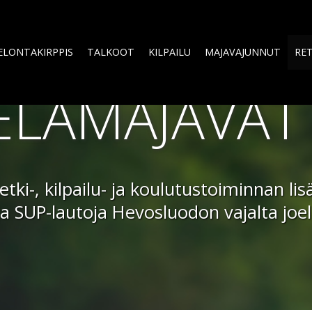
ELONTAKIRPPIS
TALKOOT
KILPAILU
MAJAVAJUNNUT
RET
LAMAJAVAT
tki-, kilpailu- ja koulutustoiminnan l
 ja SUP-lautoja Hevosluodon vajalta jo