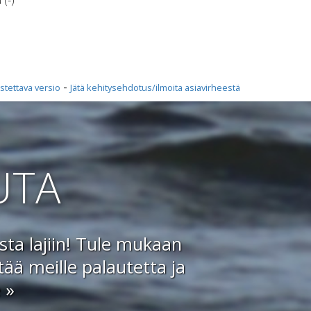
-
stettava versio
Jätä kehitysehdotus/ilmoita asiavirheestä
UTA
ta lajiin! Tule mukaan
ää meille palautetta ja
 »