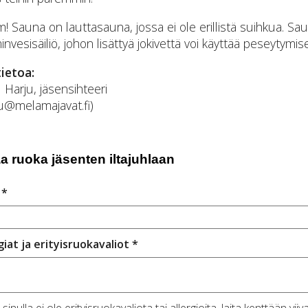
 Sauna on lauttasauna, jossa ei ole erillistä suihkua. S
nvesisäiliö, johon lisättyä jokivettä voi käyttää peseytymis
tietoa:
 Harju, jäsensihteeri
u@melamajavat.fi)
a ruoka jäsenten iltajuhlaan
 *
giat ja erityisruokavaliot *
 sinulla ei ole erityisruokavaliota tai allergioita, laita kenttään viiva