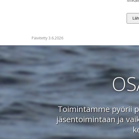
Päivitetty 3.6.2026
OS
Toimintamme pyörii pä
jäsentoimintaan ja vai
k