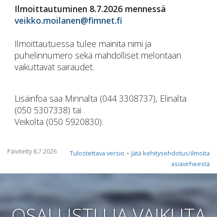
Ilmoittautuminen 8.7.2026 mennessä
veikko.moilanen@fimnet.fi
Ilmoittautuessa tulee mainita nimi ja
puhelinnumero sekä mahdolliset melontaan
vaikuttavat sairaudet.
Lisäinfoa saa Minnalta (044 3308737), Elinalta
(050 5307338) tai
Veikolta (050 5920830).
Päivitetty 8.7.2026
-
Tulostettava versio
Jätä kehitysehdotus/ilmoita
asiavirheestä
OSALLISTU JA VAIKUTA