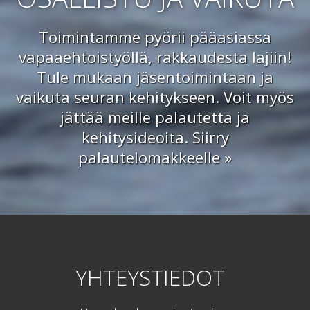
Toimintamme pyörii pääasiassa
vapaaehtoistyöllä, rakkaudesta lajiin!
Tule mukaan jäsentoimintaan ja
vaikuta seuran kehitykseen. Voit myös
jättää meille palautetta ja
kehitysideoita.
Siirry
palautelomakkeelle »
YHTEYSTIEDOT