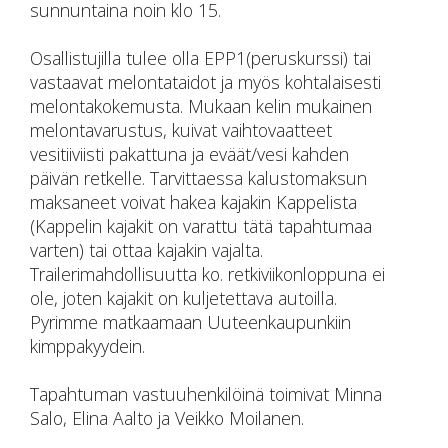
sunnuntaina noin klo 15.
Osallistujilla tulee olla EPP1(peruskurssi) tai
vastaavat melontataidot ja myös kohtalaisesti
melontakokemusta. Mukaan kelin mukainen
melontavarustus, kuivat vaihtovaatteet
vesitiiviisti pakattuna ja eväät/vesi kahden
päivän retkelle. Tarvittaessa kalustomaksun
maksaneet voivat hakea kajakin Kappelista
(Kappelin kajakit on varattu tätä tapahtumaa
varten) tai ottaa kajakin vajalta.
Trailerimahdollisuutta ko. retkiviikonloppuna ei
ole, joten kajakit on kuljetettava autoilla.
Pyrimme matkaamaan Uuteenkaupunkiin
kimppakyydein.
Tapahtuman vastuuhenkilöinä toimivat Minna
Salo, Elina Aalto ja Veikko Moilanen.