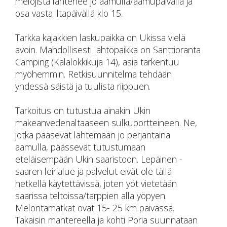
melojista lähtenee jo aamulla/aamupäivällä ja
osa vasta iltapäivällä klo 15.
Tarkka kajakkien laskupaikka on Ukissa vielä
avoin. Mahdollisesti lähtöpaikka on Santtioranta
Camping (Kalalokkikuja 14), asia tarkentuu
myöhemmin. Retkisuunnitelma tehdään
yhdessä säistä ja tuulista riippuen.
Tarkoitus on tutustua ainakin Ukin
makeanvedenaltaaseen sulkuportteineen. Ne,
jotka pääsevät lähtemään jo perjantaina
aamulla, päässevät tutustumaan
eteläisempään Ukin saaristoon. Lepäinen -
saaren leirialue ja palvelut eivät ole tällä
hetkellä käytettävissä, joten yöt vietetään
saarissa teltoissa/tarppien alla yöpyen.
Melontamatkat ovat 15- 25 km päivässä.
Takaisin mantereella ja kohti Poria suunnataan