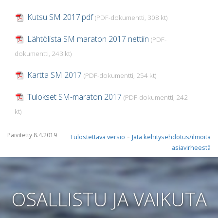
Kutsu SM 2017.pdf
(PDF-dokumentti, 308 kt)
Lähtölista SM maraton 2017 nettiin
(PDF-
dokumentti, 243 kt)
Kartta SM 2017
(PDF-dokumentti, 254 kt)
Tulokset SM-maraton 2017
(PDF-dokumentti, 242
kt)
Päivitetty 8.4.2019
-
Tulostettava versio
Jätä kehitysehdotus/ilmoita
asiavirheestä
OSALLISTU JA VAIKUTA