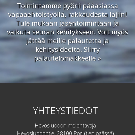
Toimintamme pyörii pääasiassa
vapaaehtoistyöllä, rakkaudesta lajiin!
Tule mukaan jäsentoimintaan ja
vaikuta seuran kehitykseen. Voit myös
jättää meille palautetta ja
kehitysideoita.
Siirry
palautelomakkeelle »
YHTEYSTIEDOT
Hevosluodon melontavaja
Hevosluodontie, 28100 Pori (tien päässä)